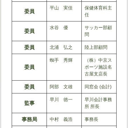
平山 実佳
保健体育科主
委員
任
水谷 優
サッカー部顧
委員
問
委員
北浦 弘之
陸上部顧問
蜘手 秀輝
（株）中京ス
委員
ポーツ施設名
古屋支店長
委員
阿部 文雄
同窓会 (会計)
早川 徳一
早川会計事務
監事
所 所長
事務局
中村 義浩
事務長