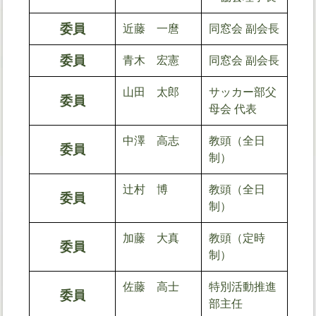
委員
近藤 一麿
同窓会 副会長
委員
青木 宏憲
同窓会 副会長
山田 太郎
サッカー部父
委員
母会 代表
中澤 高志
教頭（全日
委員
制）
辻村 博
教頭（全日
委員
制）
加藤 大真
教頭（定時
委員
制）
佐藤 高士
特別活動推進
委員
部主任