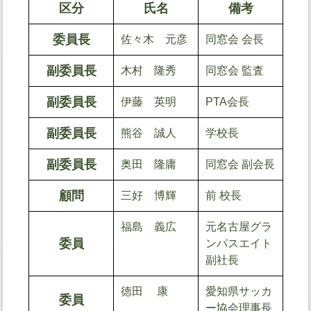
区分
氏名
備考
委員長
佐々木 元彦
同窓会 会長
副委員長
木村 隆秀
同窓会 監査
副委員長
伊藤 英明
PTA会長
副委員長
熊谷 誠人
学校長
副委員長
奥田 隆庸
同窓会 副会長
顧問
三好 博輝
前 校長
福島 義広
元名古屋グラ
委員
ンパスエイト
副社長
徳田 康
愛知県サッカ
委員
ー協会理事長