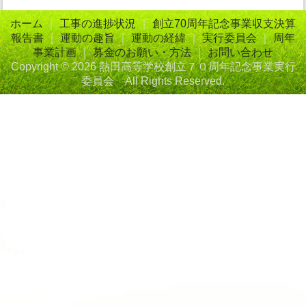
ホーム
｜
工事の進捗状況
｜
創立70周年記念事業収支決算
報告書
｜
運動の趣旨
｜
運動の経緯
｜
実行委員会
｜
周年
事業計画
｜
募金のお願い・方法
｜
お問い合わせ
Copyright ©
2026 熱田高等学校創立７０周年記念事業実行
委員会 All Rights Reserved.